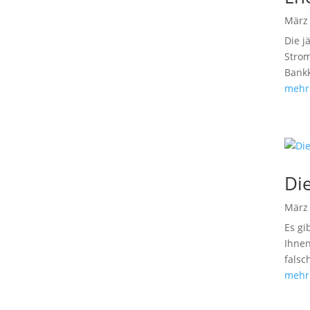
März 
Die j
Strom
Bankk
mehr
Di
März 
Es gi
Ihnen
falsc
mehr