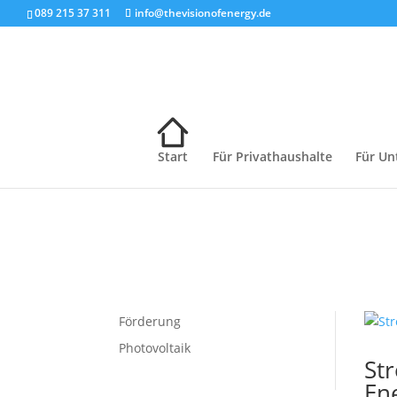
089 215 37 311
info@thevisionofenergy.de
Start
Für Privathaushalte
Für U
Förderung
Photovoltaik
St
En