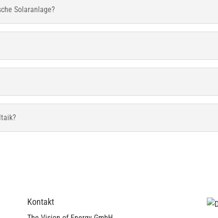
sche Solaranlage?
taik?
Kontakt
The Vision of Energy GmbH