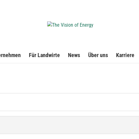
ernehmen
Für Landwirte
News
Über uns
Karriere
?