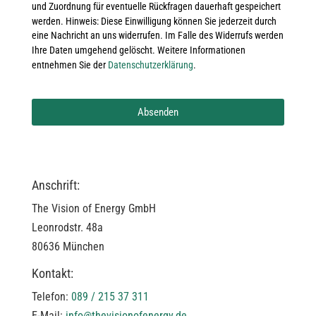
und Zuordnung für eventuelle Rückfragen dauerhaft gespeichert
werden. Hinweis: Diese Einwilligung können Sie jederzeit durch
eine Nachricht an uns widerrufen. Im Falle des Widerrufs werden
Ihre Daten umgehend gelöscht. Weitere Informationen
entnehmen Sie der
Datenschutzerklärung
.
Absenden
T
h
i
Anschrift:
s
The Vision of Energy GmbH
f
Leonrodstr. 48a
i
80636 München
e
Kontakt:
l
Telefon:
089 / 215 37 311
d
E-Mail:
info@thevisionofenergy.de