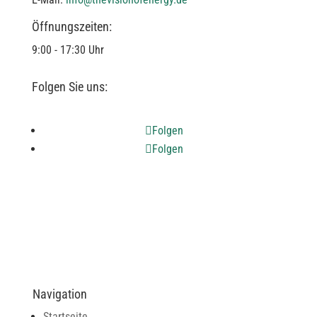
s
h
Öffnungszeiten:
o
9:00 - 17:30 Uhr
u
l
Folgen Sie uns:
d
b
Folgen
e
Folgen
l
e
f
t
b
l
a
n
Navigation
k
Startseite